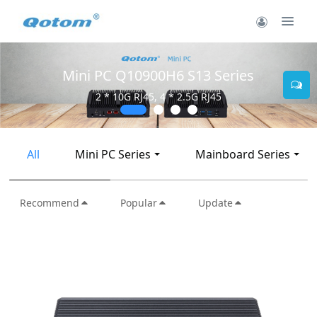
Mini PC Q30900SE S13 Series
2 * 10G SFP+, 6 * 2.5G RJ45
All
Mini PC Series
Mainboard Series
Recommend
Popular
Update