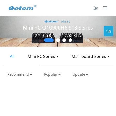
0H6 S13 Series
Mini PC Q3090
 4 * 2.5G RJ45
2 * 10G SFP+,
All
Mini PC Series
Mainboard Series
Recommend
Popular
Update