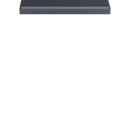
Mini PC Q30900GE S23 Series
New Site
Shop Now
Downloads
Products
Mini PC Series
Mainboard Series
Data Storage Series