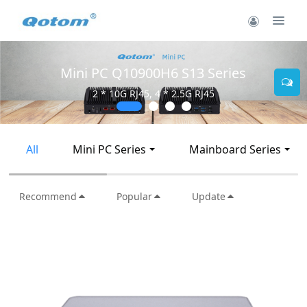
Mini PC Q10900H6 S13 Series
2 * 10G RJ45, 4 * 2.5G RJ45
All
Mini PC Series
Mainboard Series
Recommend
Popular
Update