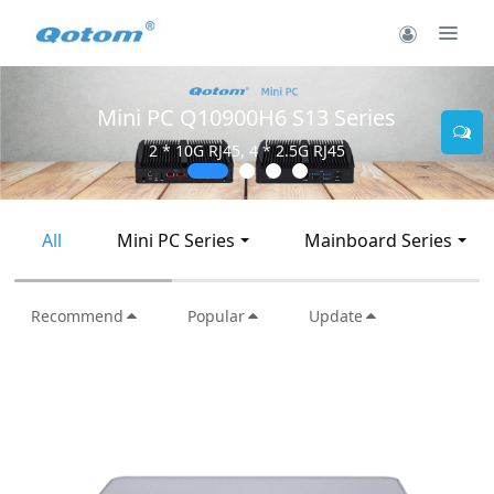
Mini PC Q10900H6 S13 Series
2 * 10G RJ45, 4 * 2.5G RJ45
All
Mini PC Series
Mainboard Series
Recommend
Popular
Update