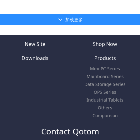
加载更多
New Site
Shop Now
Downloads
Products
Mini PC Series
Mainboard Series
Data Storage Series
OPS Series
Industrial Tablets
Others
Comparison
Contact Qotom