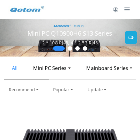
Mini PC Q30900SE S13 Series
2 * 10G SFP+, 6 * 2.5G RJ45
All
Mini PC Series
Mainboard Series
Recommend
Popular
Update