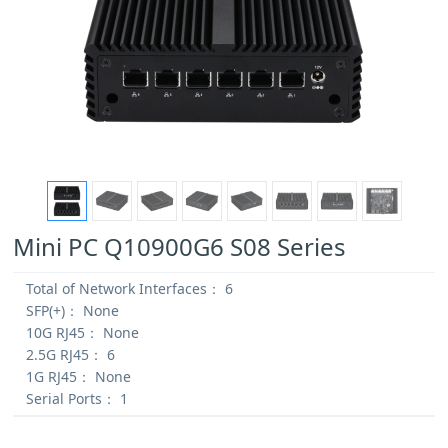
Mini PC Q10900G6 S08 Series
Total of Network Interfaces：
6
SFP(+)：
None
10G RJ45：
None
2.5G RJ45：
6
1G RJ45：
None
Serial Ports：
1