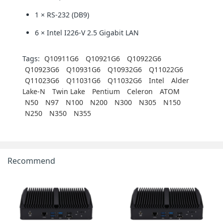
1 × RS-232 (DB9)
6 × Intel I226-V 2.5 Gigabit LAN
Tags:
Q10911G6
Q10921G6
Q10922G6
Q10923G6
Q10931G6
Q10932G6
Q11022G6
Q11023G6
Q11031G6
Q11032G6
Intel
Alder
Lake-N
Twin Lake
Pentium
Celeron
ATOM
N50
N97
N100
N200
N300
N305
N150
N250
N350
N355
Recommend