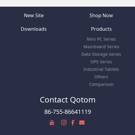
New Site
Shop Now
Downloads
Products
Mini PC Series
Mainboard Series
Data Storage Series
OPS Series
Industrial Tablets
Others
Comparison
Contact Qotom
86-755-86641119