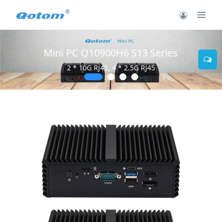
Mini PC Q10900H6 S13 Series
2 * 10G RJ45, 4 * 2.5G RJ45