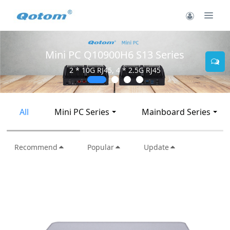
Mini PC Q10900H6 S13 Series
2 * 10G RJ45, 4 * 2.5G RJ45
All
Mini PC Series
Mainboard Series
Recommend
Popular
Update