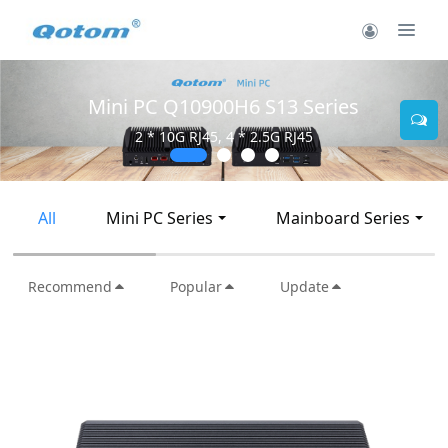
Mini PC Q30900SE 
S13 Series
5G RJ45
2 * 10G SFP+, 6 * 2
All
Mini PC Series
Mainboard Series
Recommend
Popular
Update