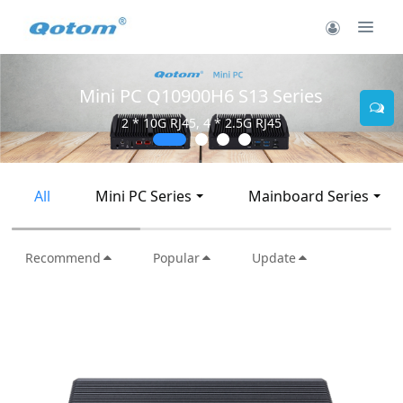
Mini PC Q30900SE S13 Series
2 * 10G SFP+, 6 * 2.5G RJ45
All
Mini PC Series
Mainboard Series
Recommend
Popular
Update