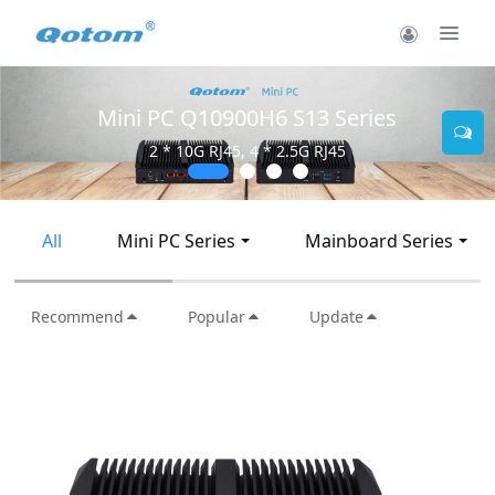
ini PC Q10900H6 S13 Series
M
2 * 10G RJ45, 4 * 2.5G RJ45
All
Mini PC Series
Mainboard Series
Recommend
Popular
Update