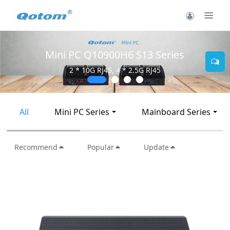
Mini PC Q30900SE S13 Series
2 * 10G SFP+, 6 * 2.5G RJ45
All
Mini PC Series
Mainboard Series
Recommend
Popular
Update